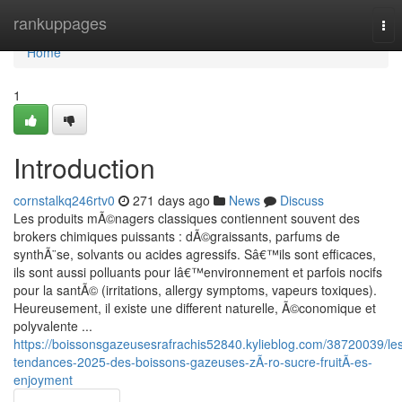
Home
rankuppages
Tog
nav
Home
1
Introduction
cornstalkq246rtv0
271 days ago
News
Discuss
Les produits mÃ©nagers classiques contiennent souvent des
brokers chimiques puissants : dÃ©graissants, parfums de
synthÃ¨se, solvants ou acides agressifs. Sâ€™ils sont efficaces,
ils sont aussi polluants pour lâ€™environnement et parfois nocifs
pour la santÃ© (irritations, allergy symptoms, vapeurs toxiques).
Heureusement, il existe une different naturelle, Ã©conomique et
polyvalente ...
https://boissonsgazeusesrafrachis52840.kylieblog.com/38720039/le
tendances-2025-des-boissons-gazeuses-zÃ-ro-sucre-fruitÃ-es-
enjoyment