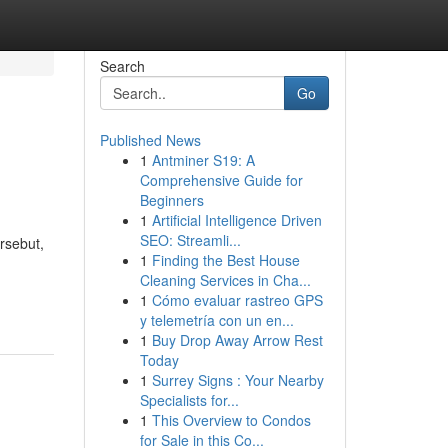
Search
Go
Published News
1
Antminer S19: A
Comprehensive Guide for
Beginners
1
Artificial Intelligence Driven
SEO: Streamli...
rsebut,
1
Finding the Best House
Cleaning Services in Cha...
1
Cómo evaluar rastreo GPS
y telemetría con un en...
1
Buy Drop Away Arrow Rest
Today
1
Surrey Signs : Your Nearby
Specialists for...
1
This Overview to Condos
for Sale in this Co...