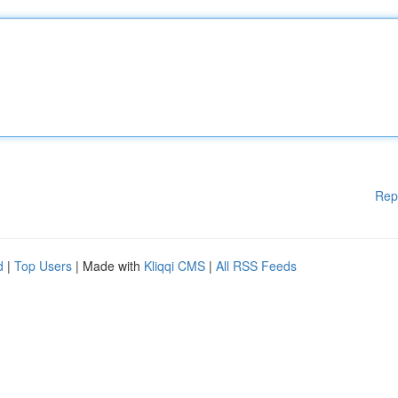
Rep
d
|
Top Users
| Made with
Kliqqi CMS
|
All RSS Feeds