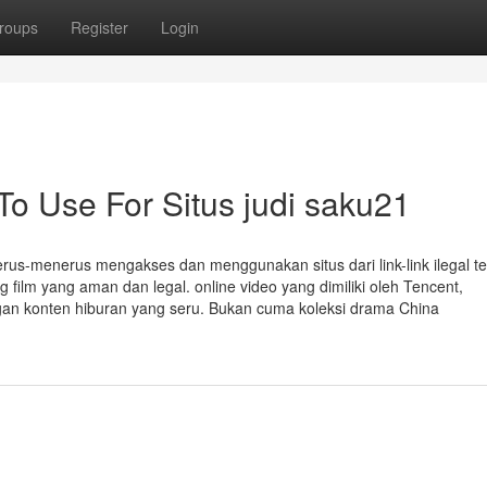
roups
Register
Login
To Use For Situs judi saku21
erus-menerus mengakses dan menggunakan situs dari link-link ilegal te
 film yang aman dan legal. online video yang dimiliki oleh Tencent,
gan konten hiburan yang seru. Bukan cuma koleksi drama China