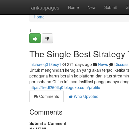
Home
rankuppages
Home
New
Submit
G
Home
1
The Single Best Strategy 
michaelq013ecy1
271 days ago
News
Discuss
Untuk menghindari kerugian yang akan terjadi ketika t
pengguna harus beralih ke platform dan situs streaming
perusahaan China ini memfasilitasi penggunanya den
https://fredl260flq0.blogoxo.com/profile
Comments
Who Upvoted
Comments
Submit a Comment