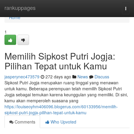
Home
rankuppages
Togg
navi
Home
1
Memilih Sipkost Putri Jogja:
Pilihan Tepat untuk Kamu
jasperynec473579
272 days ago
News
Discuss
Sipkost Putri Jogja merupakan ruang tinggal yang menawan
untuk kamu. Beberapa perempuan telah memilih Sipkost Putri
Jogja sebagai temukan karena keunggulan yang memiliki. Di sini,
kamu akan memperoleh suasana yang
https://louiseoyhm406096.blogerus.com/60133956/memilih-
sipkost-putri-jogja-pilihan-tepat-untuk-kamu
Comments
Who Upvoted