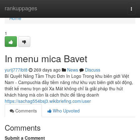
Home
rankuppages
Togg
navi
Home
1
In menu mica Bavet
yurij777ibt8
269 days ago
News
Discuss
Bí Quyết Nâng Tầm Thực Đơn In Logo Trong khu biên giới Việt
Nam - Campuchia đầy tiềm năng như khu vực biên giới sôi động,
thiết kế menu trọn gói Xa Mát không chỉ là giải pháp thu hút
khách hàng mà còn là cách thức để tăng doanh
https://sachag554bsj3.wikibriefing.com/user
Comments
Who Upvoted
Comments
Submit a Comment