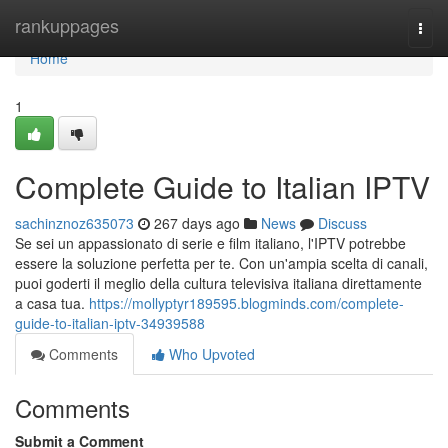
Home
rankuppages
Togg
navi
Home
1
Complete Guide to Italian IPTV
sachinznoz635073
267 days ago
News
Discuss
Se sei un appassionato di serie e film italiano, l'IPTV potrebbe
essere la soluzione perfetta per te. Con un'ampia scelta di canali,
puoi goderti il meglio della cultura televisiva italiana direttamente
a casa tua.
https://mollyptyr189595.blogminds.com/complete-
guide-to-italian-iptv-34939588
Comments
Who Upvoted
Comments
Submit a Comment