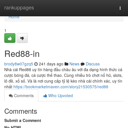
Home
rankuppages
Togg
navi
Home
1
Red88-in
brody8w07gzq5
241 days ago
News
Discuss
Nhà cái Red88 uy tín hàng đầu châu âu với đa dạng hình thức cá
cược bóng đá, cá cược thể thao. Cùng nhiều trò chơi nổ hũ, slots,
lô đề, xổ số. Và là nơi cung cấp tỷ lệ kèo nhà cái chính xác, uy tín
nhất
https://bookmarketmaven.com/story21530575/red88
Comments
Who Upvoted
Comments
Submit a Comment
No HTML