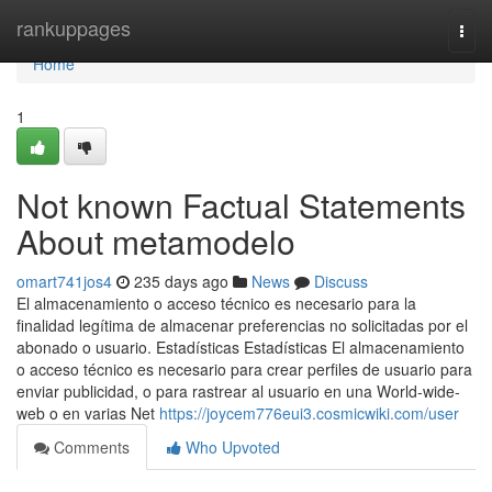
Home
rankuppages
Togg
navi
Home
1
Not known Factual Statements
About metamodelo
omart741jos4
235 days ago
News
Discuss
El almacenamiento o acceso técnico es necesario para la
finalidad legítima de almacenar preferencias no solicitadas por el
abonado o usuario. Estadísticas Estadísticas El almacenamiento
o acceso técnico es necesario para crear perfiles de usuario para
enviar publicidad, o para rastrear al usuario en una World-wide-
web o en varias Net
https://joycem776eui3.cosmicwiki.com/user
Comments
Who Upvoted