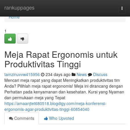
Home
rankuppages
Togg
navi
Home
1
Meja Rapat Ergonomis untuk
Produktivitas Tinggi
tamzinuvvw415956
234 days ago
News
Discuss
Mencari meja rapat yang dapat Meningkatkan produktivitas tim
Anda? Pilihlah meja rapat ergonomis! Meja ini dirancang dengan
Perhatian pada kenyamanan dan kesehatan. Kursi yang Nyaman
dan permukaan meja yang Tepat
https://amaanjtet680518.blogdigy.com/meja-konferensi-
ergonomis-agar-produktivitas-tinggi-60854040
Comments
Who Upvoted