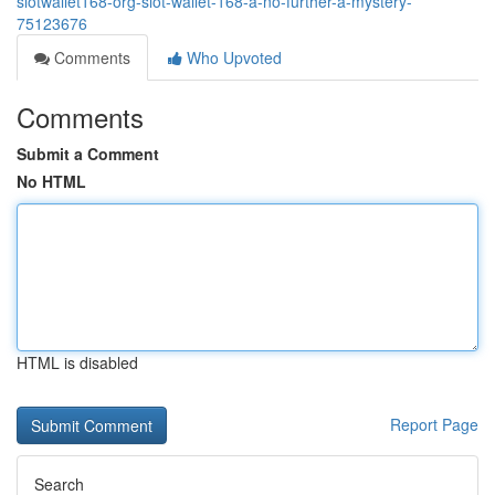
slotwallet168-org-slot-wallet-168-a-no-further-a-mystery-
75123676
Comments
Who Upvoted
Comments
Submit a Comment
No HTML
HTML is disabled
Report Page
Search