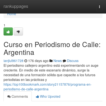
Home
rankuppages
Togg
navi
Home
1
Curso en Periodismo de Calle:
Argentina
ianjlul961728
176 days ago
News
Discuss
El periodismo callejero argentino está experimentando un auge
creciente. En medio de este escenario dinámico, surge la
necesidad de una formación sólida que capacite a los futuros
periodistas en las prácticas y
https://top100bookmark.com/story21157876/programa-en-
periodismo-de-calle-argentina
Comments
Who Upvoted