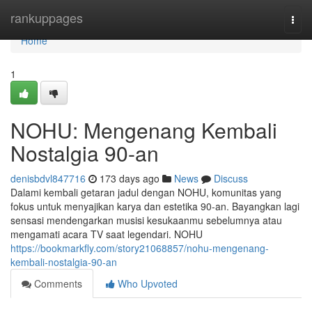
Home
rankuppages
Togg
navi
Home
1
NOHU: Mengenang Kembali
Nostalgia 90-an
denisbdvl847716
173 days ago
News
Discuss
Dalami kembali getaran jadul dengan NOHU, komunitas yang
fokus untuk menyajikan karya dan estetika 90-an. Bayangkan lagi
sensasi mendengarkan musisi kesukaanmu sebelumnya atau
mengamati acara TV saat legendari. NOHU
https://bookmarkfly.com/story21068857/nohu-mengenang-
kembali-nostalgia-90-an
Comments
Who Upvoted