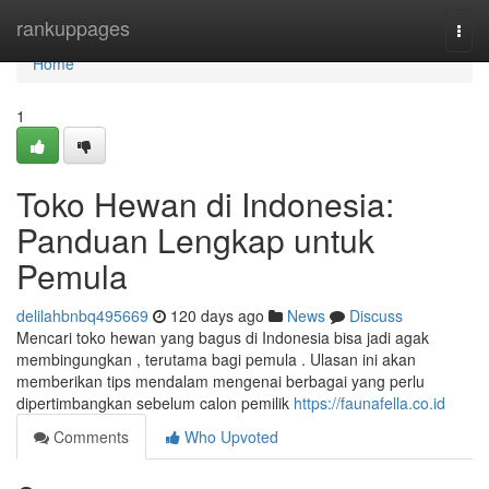
Home
rankuppages
Togg
navi
Home
1
Toko Hewan di Indonesia:
Panduan Lengkap untuk
Pemula
delilahbnbq495669
120 days ago
News
Discuss
Mencari toko hewan yang bagus di Indonesia bisa jadi agak
membingungkan , terutama bagi pemula . Ulasan ini akan
memberikan tips mendalam mengenai berbagai yang perlu
dipertimbangkan sebelum calon pemilik
https://faunafella.co.id
Comments
Who Upvoted