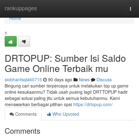
Home
rankuppages
Togg
navi
Home
1
DRTOPUP: Sumber Isi Saldo
Game Online Terbaik mu
siobhanfsql460715
90 days ago
News
Discuss
Bingung cari sumber terpercaya untuk melakukan top up game
online kesukaanmu? Tidak usah pusing lagi! DRTTOPUP hadir
sebagai solusi paling jitu untuk semua kebutuhanmu. Kami
menawarkan berbagai pilihan opsi
https://drtopup.com/
Comments
Who Upvoted
Comments