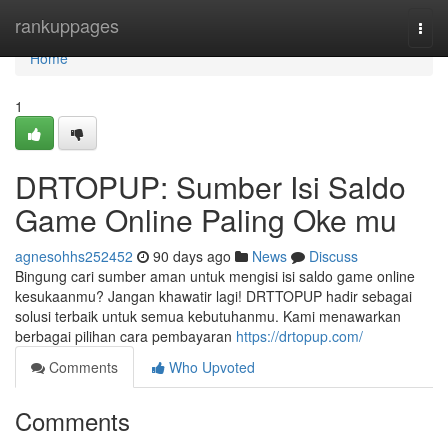
Home
rankuppages
Togg
navi
Home
1
DRTOPUP: Sumber Isi Saldo
Game Online Paling Oke mu
agnesohhs252452
90 days ago
News
Discuss
Bingung cari sumber aman untuk mengisi isi saldo game online
kesukaanmu? Jangan khawatir lagi! DRTTOPUP hadir sebagai
solusi terbaik untuk semua kebutuhanmu. Kami menawarkan
berbagai pilihan cara pembayaran
https://drtopup.com/
Comments
Who Upvoted
Comments