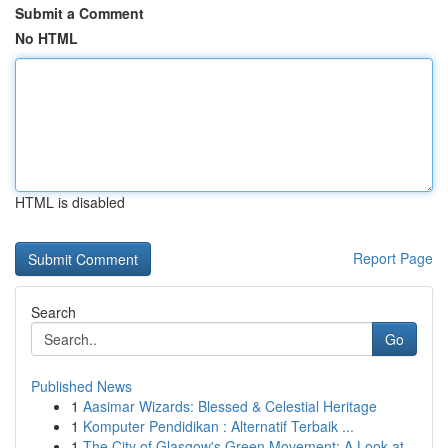
Submit a Comment
No HTML
HTML is disabled
Report Page
Search
Go
Published News
1
Aasimar Wizards: Blessed & Celestial Heritage
1
Komputer Pendidikan : Alternatif Terbaik ...
1
The City of Glasgow's Green Movement: A Look at...