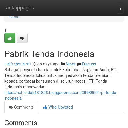
Home
rankuppages
Togg
navi
Home
1
Pabrik Tenda Indonesia
nellfxcb504781
88 days ago
News
Discuss
Sebagai penyedia handal untuk kebutuhan kegiatan Anda, PT.
Tenda Indonesia fokus untuk menyediakan tenda premium
kepada berbagai konsumen di seluruh negeri. PT. Tenda
Indonesia menawarkan
https://nettiefdak461826.bloggadores.com/39988591/pt-tenda-
indonesia
Comments
Who Upvoted
Comments