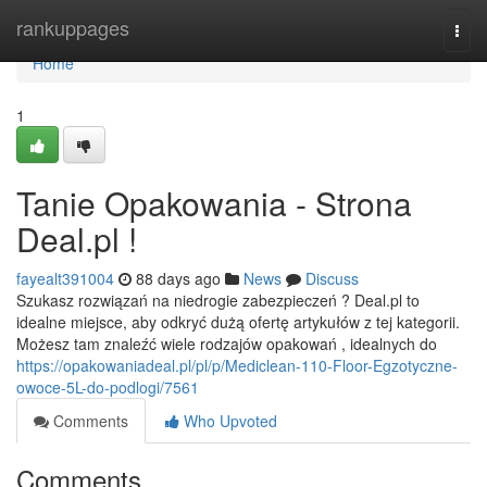
Home
rankuppages
Togg
navi
Home
1
Tanie Opakowania - Strona
Deal.pl !
fayealt391004
88 days ago
News
Discuss
Szukasz rozwiązań na niedrogie zabezpieczeń ? Deal.pl to
idealne miejsce, aby odkryć dużą ofertę artykułów z tej kategorii.
Możesz tam znaleźć wiele rodzajów opakowań , idealnych do
https://opakowaniadeal.pl/pl/p/Mediclean-110-Floor-Egzotyczne-
owoce-5L-do-podlogi/7561
Comments
Who Upvoted
Comments