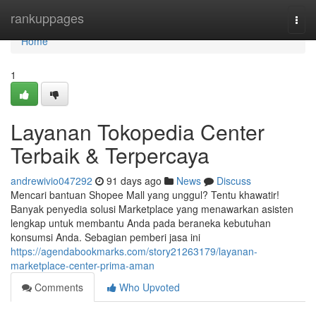
Home
rankuppages
Togg
navi
Home
1
Layanan Tokopedia Center
Terbaik & Terpercaya
andrewivio047292
91 days ago
News
Discuss
Mencari bantuan Shopee Mall yang unggul? Tentu khawatir!
Banyak penyedia solusi Marketplace yang menawarkan asisten
lengkap untuk membantu Anda pada beraneka kebutuhan
konsumsi Anda. Sebagian pemberi jasa ini
https://agendabookmarks.com/story21263179/layanan-
marketplace-center-prima-aman
Comments
Who Upvoted