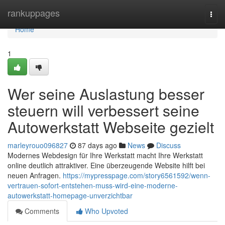
Home
rankuppages
Togg
navi
Home
1
Wer seine Auslastung besser
steuern will verbessert seine
Autowerkstatt Webseite gezielt
marleyrouo096827
87 days ago
News
Discuss
Modernes Webdesign für Ihre Werkstatt macht Ihre Werkstatt
online deutlich attraktiver. Eine überzeugende Website hilft bei
neuen Anfragen.
https://mypresspage.com/story6561592/wenn-
vertrauen-sofort-entstehen-muss-wird-eine-moderne-
autowerkstatt-homepage-unverzichtbar
Comments
Who Upvoted