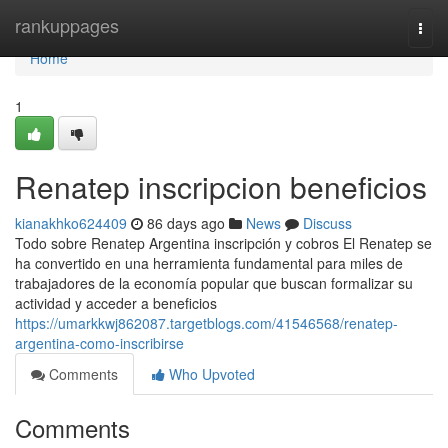
Home
rankuppages
Togg
navi
Home
1
Renatep inscripcion beneficios
kianakhko624409
86 days ago
News
Discuss
Todo sobre Renatep Argentina inscripción y cobros El Renatep se
ha convertido en una herramienta fundamental para miles de
trabajadores de la economía popular que buscan formalizar su
actividad y acceder a beneficios
https://umarkkwj862087.targetblogs.com/41546568/renatep-
argentina-como-inscribirse
Comments
Who Upvoted
Comments