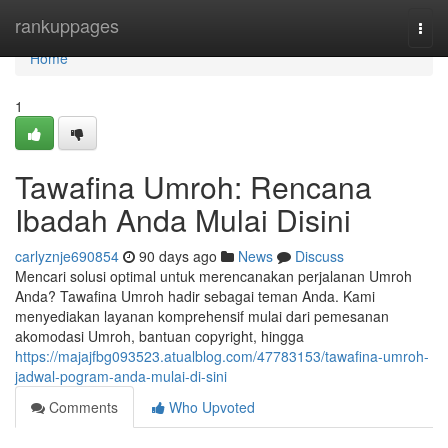
Home
rankuppages
Togg
navi
Home
1
Tawafina Umroh: Rencana
Ibadah Anda Mulai Disini
carlyznje690854
90 days ago
News
Discuss
Mencari solusi optimal untuk merencanakan perjalanan Umroh
Anda? Tawafina Umroh hadir sebagai teman Anda. Kami
menyediakan layanan komprehensif mulai dari pemesanan
akomodasi Umroh, bantuan copyright, hingga
https://majajfbg093523.atualblog.com/47783153/tawafina-umroh-
jadwal-pogram-anda-mulai-di-sini
Comments
Who Upvoted