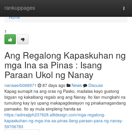
Home
rankuppages
Togg
navi
Home
1
Ang Regalong Kapaskuhan ng
mga Ina sa Pinas : Isang
Paraan Ukol ng Nanay
nanaaerb068971
87 days ago
News
Discuss
Kapag sumapit na ang oras ng Pasko, madalas kayo gustong
bigyan ng kakaibang regalo ang ang Nanay. Ito ilan mungkahi na
tumulong kay iyo upang makapagdesisyon ng pinakamagandang
pamasko. Ito ay mula simpleng handa sa
https://adreajiph237828.alltdesign.com/mga-regalong-
kapaskuhan-ng-mga-ina-sa-pinas-ilang-paraan-para-ng-nanay-
59706783