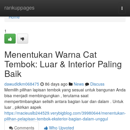
Home
rankuppages
Togg
navi
Home
1
Menentukan Warna Cat
Tembok: Luar & Interior Paling
Baik
dawudldkm068475
86 days ago
News
Discuss
Memilih pilihan lapisan tembok yang sesuai untuk bangunan Anda
bisa menjadi membingungkan , terutama saat
mempertimbangkan selisih antara bagian luar dan dalam . Untuk
luar , pikirkan aspek
https://macieuslb244529.verybigblog.com/39980644/menentukan-
pilihan-pelapisan-tembok-eksterior-bagian-dalam-unggul
Comments
Who Upvoted