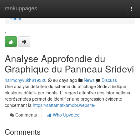
Home
rankuppages
Togg
navi
Home
1
Analyse Approfondie du
Graphique du Panneau Sridevi
harmonyvukh619320
86 days ago
News
Discuss
Une analyse détaillée du schéma du affichage Sridevi indique
plusieurs détails pertinents. L' regard attentive des informations
représentées permet de identifier une progression évidente
concernant la
https://sattamatkamobi.website/
Comments
Who Upvoted
Comments