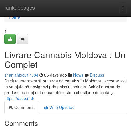
Home
rankuppages
Togg
navi
Home
1
Livrare Cannabis Moldova : Un
Complet
shaniahfxc317584
85 days ago
News
Discuss
Dacă te interesează primirea de canabis în Moldova , acest articol
te va ajuta să navighezi prin peisajul actuale. Achiziționarea de
produse cu conținut de canabis este o chestiune delicată și,
https://eaze.md/
Comments
Who Upvoted
Comments