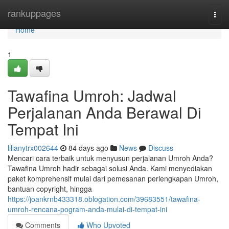
Home
rankuppages
Togg
navi
Home
1
Tawafina Umroh: Jadwal
Perjalanan Anda Berawal Di
Tempat Ini
lilianytrx002644
84 days ago
News
Discuss
Mencari cara terbaik untuk menyusun perjalanan Umroh Anda?
Tawafina Umroh hadir sebagai solusi Anda. Kami menyediakan
paket komprehensif mulai dari pemesanan perlengkapan Umroh,
bantuan copyright, hingga
https://joankrnb433318.oblogation.com/39683551/tawafina-
umroh-rencana-pogram-anda-mulai-di-tempat-ini
Comments
Who Upvoted