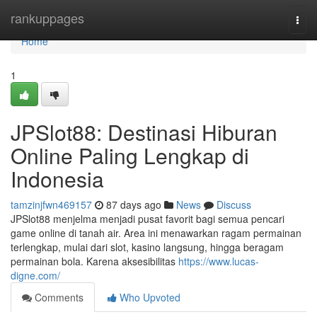
Home
rankuppages
Togg
navi
Home
1
JPSlot88: Destinasi Hiburan
Online Paling Lengkap di
Indonesia
tamzinjfwn469157
87 days ago
News
Discuss
JPSlot88 menjelma menjadi pusat favorit bagi semua pencari
game online di tanah air. Area ini menawarkan ragam permainan
terlengkap, mulai dari slot, kasino langsung, hingga beragam
permainan bola. Karena aksesibilitas
https://www.lucas-
digne.com/
Comments
Who Upvoted