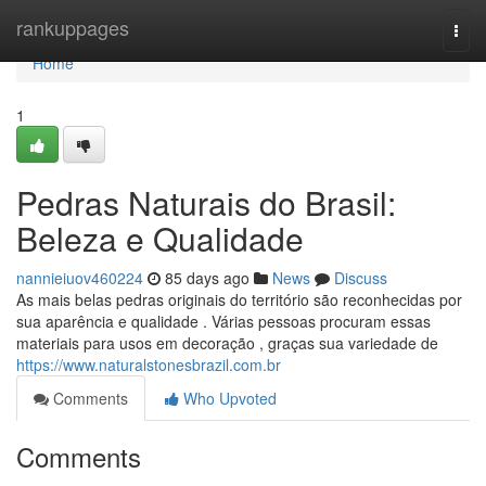
Home
rankuppages
Togg
navi
Home
1
Pedras Naturais do Brasil:
Beleza e Qualidade
nannieiuov460224
85 days ago
News
Discuss
As mais belas pedras originais do território são reconhecidas por
sua aparência e qualidade . Várias pessoas procuram essas
materiais para usos em decoração , graças sua variedade de
https://www.naturalstonesbrazil.com.br
Comments
Who Upvoted
Comments