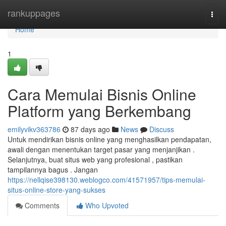
Home
rankuppages
Togg
navi
Home
1
Cara Memulai Bisnis Online
Platform yang Berkembang
emilyvikv363786
87 days ago
News
Discuss
Untuk mendirikan bisnis online yang menghasilkan pendapatan,
awali dengan menentukan target pasar yang menjanjikan .
Selanjutnya, buat situs web yang profesional , pastikan
tampilannya bagus . Jangan
https://nellqise398130.weblogco.com/41571957/tips-memulai-
situs-online-store-yang-sukses
Comments
Who Upvoted