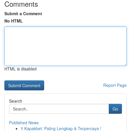
Comments
Submit a Comment
No HTML
HTML is disabled
Report Page
Search
Go
Published News
1
Kapakbet: Paling Lengkap & Terpercaya !