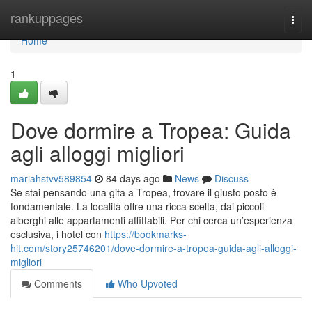
Home
rankuppages
Togg
navi
Home
1
Dove dormire a Tropea: Guida
agli alloggi migliori
mariahstvv589854
84 days ago
News
Discuss
Se stai pensando una gita a Tropea, trovare il giusto posto è
fondamentale. La località offre una ricca scelta, dai piccoli
alberghi alle appartamenti affittabili. Per chi cerca un’esperienza
esclusiva, i hotel con
https://bookmarks-
hit.com/story25746201/dove-dormire-a-tropea-guida-agli-alloggi-
migliori
Comments
Who Upvoted