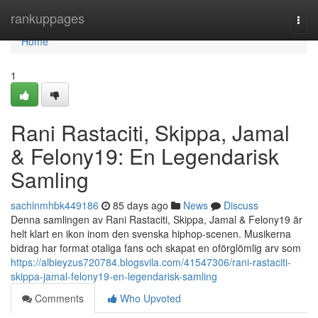
Home
rankuppages
Togg
navi
Home
1
Rani Rastaciti, Skippa, Jamal
& Felony19: En Legendarisk
Samling
sachinmhbk449186
85 days ago
News
Discuss
Denna samlingen av Rani Rastaciti, Skippa, Jamal & Felony19 är
helt klart en ikon inom den svenska hiphop-scenen. Musikerna
bidrag har format otaliga fans och skapat en oförglömlig arv som
https://albieyzus720784.blogsvila.com/41547306/rani-rastaciti-
skippa-jamal-felony19-en-legendarisk-samling
Comments
Who Upvoted