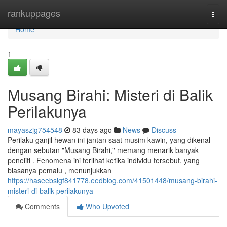
Home
rankuppages
Togg
navi
Home
1
Musang Birahi: Misteri di Balik
Perilakunya
mayaszjg754548
83 days ago
News
Discuss
Perilaku ganjil hewan ini jantan saat musim kawin, yang dikenal
dengan sebutan "Musang Birahi," memang menarik banyak
peneliti . Fenomena ini terlihat ketika individu tersebut, yang
biasanya pemalu , menunjukkan
https://haseebsigf841778.eedblog.com/41501448/musang-birahi-
misteri-di-balik-perilakunya
Comments
Who Upvoted