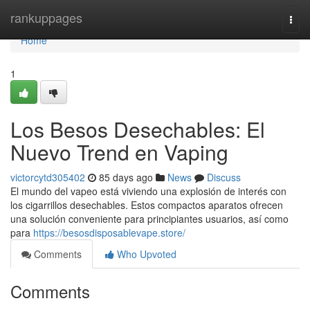
Home
rankuppages
Togg
navi
Home
1
Los Besos Desechables: El
Nuevo Trend en Vaping
victorcytd305402
85 days ago
News
Discuss
El mundo del vapeo está viviendo una explosión de interés con
los cigarrillos desechables. Estos compactos aparatos ofrecen
una solución conveniente para principiantes usuarios, así como
para
https://besosdisposablevape.store/
Comments
Who Upvoted
Comments