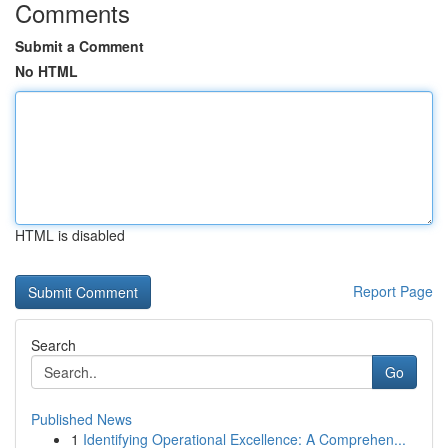
Comments
Submit a Comment
No HTML
HTML is disabled
Report Page
Search
Go
Published News
1
Identifying Operational Excellence: A Comprehen...