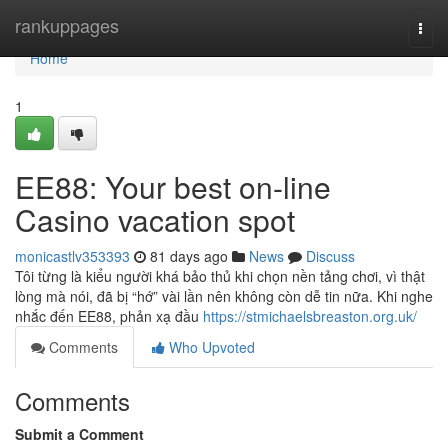
Home
rankuppages
Togg
navi
Home
1
EE88: Your best on-line
Casino vacation spot
monicastlv353393
81 days ago
News
Discuss
Tôi từng là kiểu người khá bảo thủ khi chọn nền tảng chơi, vì thật
lòng mà nói, đã bị “hớ” vài lần nên không còn dễ tin nữa. Khi nghe
nhắc đến EE88, phản xạ đầu
https://stmichaelsbreaston.org.uk/
Comments
Who Upvoted
Comments
Submit a Comment