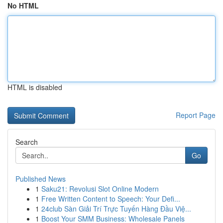
No HTML
HTML is disabled
Report Page
Search
Go
Published News
1
Saku21: Revolusi Slot Online Modern
1
Free Written Content to Speech: Your Defi...
1
24club Sàn Giải Trí Trực Tuyến Hàng Đầu Việ...
1
Boost Your SMM Business: Wholesale Panels