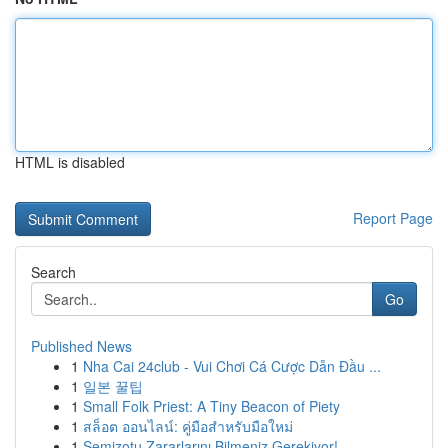
HTML is disabled
Report Page
Search
Go
Published News
1
Nha Cai 24club - Vui Chơi Cá Cược Dẫn Đầu ...
1
일본 꿀팁
1
Small Folk Priest: A Tiny Beacon of Piety
1
สล็อต ออนไลน์: คู่มือสำหรับมือใหม่
1
Semizotu Zararlarını Bilmeniz Gerekiyor!