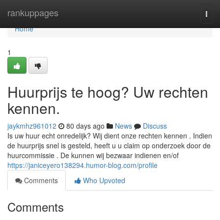
Home
rankuppages
Togg
navi
Home
1
Huurprijs te hoog? Uw rechten
kennen.
jaykmhz961012
80 days ago
News
Discuss
Is uw huur echt onredelijk? Wij dient onze rechten kennen . Indien
de huurprijs snel is gesteld, heeft u u claim op onderzoek door de
huurcommissie . De kunnen wij bezwaar indienen en/of
https://janiceyero138294.humor-blog.com/profile
Comments
Who Upvoted
Comments