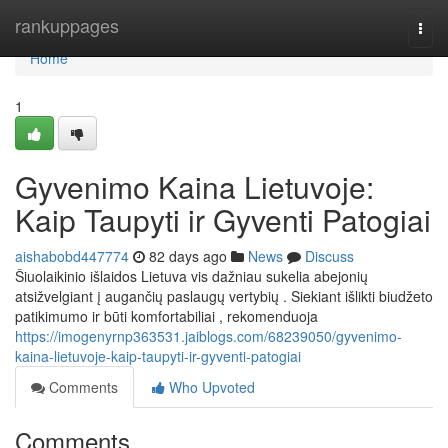
Home
rankuppages
Togg
navi
Home
1
Gyvenimo Kaina Lietuvoje:
Kaip Taupyti ir Gyventi Patogiai
aishabobd447774
82 days ago
News
Discuss
Šiuolaikinio išlaidos Lietuva vis dažniau sukelia abejonių
atsižvelgiant į augančių paslaugų vertybių . Siekiant išlikti biudžeto
patikimumo ir būti komfortabiliai , rekomenduoja
https://imogenyrnp363531.jaiblogs.com/68239050/gyvenimo-
kaina-lietuvoje-kaip-taupyti-ir-gyventi-patogiai
Comments
Who Upvoted
Comments