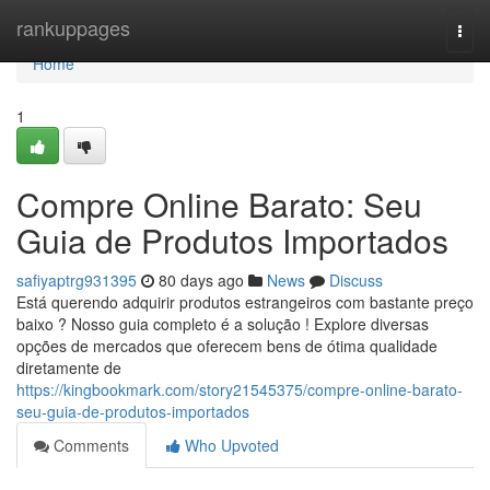
Home
rankuppages
Togg
navi
Home
1
Compre Online Barato: Seu
Guia de Produtos Importados
safiyaptrg931395
80 days ago
News
Discuss
Está querendo adquirir produtos estrangeiros com bastante preço
baixo ? Nosso guia completo é a solução ! Explore diversas
opções de mercados que oferecem bens de ótima qualidade
diretamente de
https://kingbookmark.com/story21545375/compre-online-barato-
seu-guia-de-produtos-importados
Comments
Who Upvoted