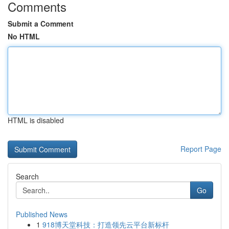
Comments
Submit a Comment
No HTML
HTML is disabled
Report Page
Search
Go
Published News
1
918博天堂科技：打造领先云平台新标杆