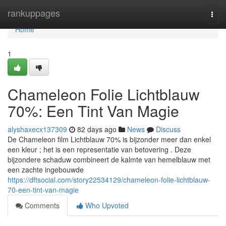
Home
rankuppages
Togg
navi
Home
1
Chameleon Folie Lichtblauw
70%: Een Tint Van Magie
alyshaxecx137309
82 days ago
News
Discuss
De Chameleon film Lichtblauw 70% is bijzonder meer dan enkel
een kleur ; het is een representatie van betovering . Deze
bijzondere schaduw combineert de kalmte van hemelblauw met
een zachte ingebouwde
https://dftsocial.com/story22534129/chameleon-folie-lichtblauw-
70-een-tint-van-magie
Comments
Who Upvoted