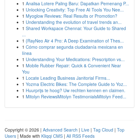
1
Analisa Lotere Paling Baru: Dapatkan Pemenang P...
1
Unlocking Creativity: Top Free AI Tools You Nee...
1
Myoglow Reviews: Real Results or Promotion?
1
Understanding the evolution of travel trends an...
1
Shared Workspace Chennai: Your Guide to Shared
...
1
{RayNeo Air 4 Pro: A Deep Examination of Thes...
1
Cómo comprar segunda ciudadanía mexicana en
línea
1
Understanding Your Medications: Prescription vs...
1
Mobile Rubber Repair: Quick & Convenient Near
You
1
Locate Leading Business Janitorial Firms...
1
Yozma Electric Bikes: The Complete Guide to Yoz...
1
Huurprijs te hoog? Uw rechten kennen en claimen.
1
Mitolyn ReviewsMitolyn TestimonialsMitolyn Feed...
Copyright © 2026 |
Advanced Search
|
Live
|
Tag Cloud
|
Top
Users
| Made with
Kliqqi CMS
|
All RSS Feeds