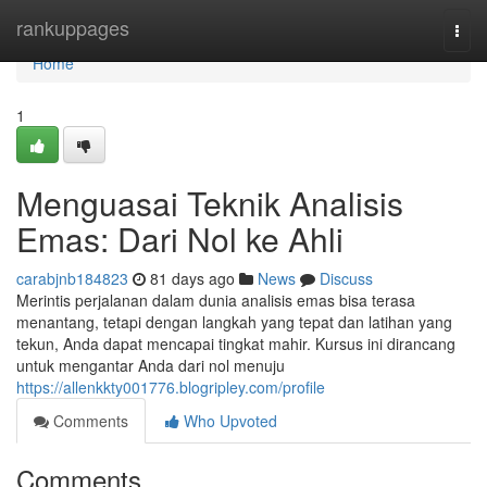
Home
rankuppages
Togg
navi
Home
1
Menguasai Teknik Analisis
Emas: Dari Nol ke Ahli
carabjnb184823
81 days ago
News
Discuss
Merintis perjalanan dalam dunia analisis emas bisa terasa
menantang, tetapi dengan langkah yang tepat dan latihan yang
tekun, Anda dapat mencapai tingkat mahir. Kursus ini dirancang
untuk mengantar Anda dari nol menuju
https://allenkkty001776.blogripley.com/profile
Comments
Who Upvoted
Comments