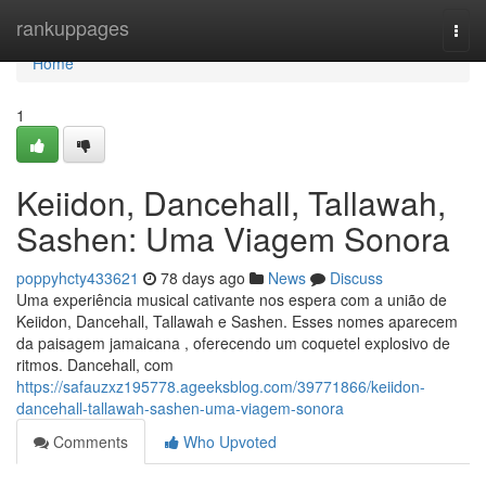
Home
rankuppages
Togg
navi
Home
1
Keiidon, Dancehall, Tallawah,
Sashen: Uma Viagem Sonora
poppyhcty433621
78 days ago
News
Discuss
Uma experiência musical cativante nos espera com a união de
Keiidon, Dancehall, Tallawah e Sashen. Esses nomes aparecem
da paisagem jamaicana , oferecendo um coquetel explosivo de
ritmos. Dancehall, com
https://safauzxz195778.ageeksblog.com/39771866/keiidon-
dancehall-tallawah-sashen-uma-viagem-sonora
Comments
Who Upvoted