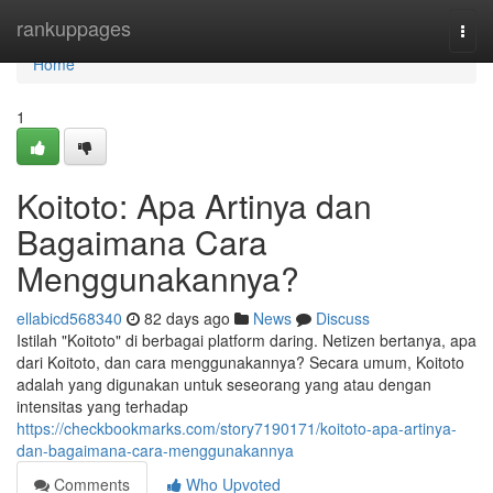
Home
rankuppages
Togg
navi
Home
1
Koitoto: Apa Artinya dan
Bagaimana Cara
Menggunakannya?
ellabicd568340
82 days ago
News
Discuss
Istilah "Koitoto" di berbagai platform daring. Netizen bertanya, apa
dari Koitoto, dan cara menggunakannya? Secara umum, Koitoto
adalah yang digunakan untuk seseorang yang atau dengan
intensitas yang terhadap
https://checkbookmarks.com/story7190171/koitoto-apa-artinya-
dan-bagaimana-cara-menggunakannya
Comments
Who Upvoted