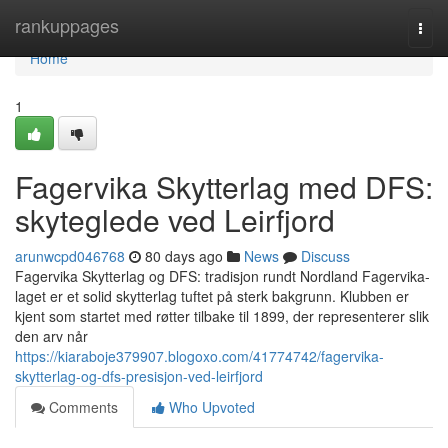
Home
rankuppages
Togg
navi
Home
1
Fagervika Skytterlag med DFS:
skyteglede ved Leirfjord
arunwcpd046768
80 days ago
News
Discuss
Fagervika Skytterlag og DFS: tradisjon rundt Nordland Fagervika-
laget er et solid skytterlag tuftet på sterk bakgrunn. Klubben er
kjent som startet med røtter tilbake til 1899, der representerer slik
den arv når
https://kiaraboje379907.blogoxo.com/41774742/fagervika-
skytterlag-og-dfs-presisjon-ved-leirfjord
Comments
Who Upvoted