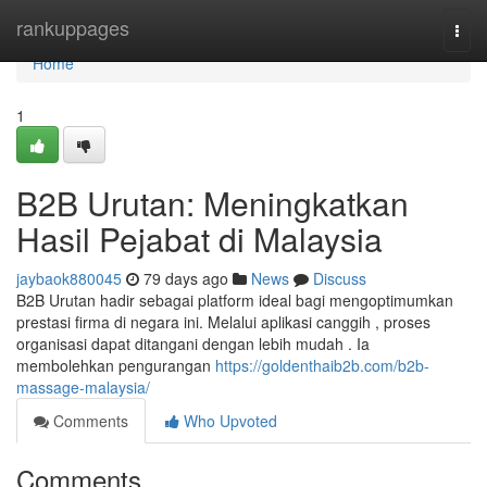
Home
rankuppages
Togg
navi
Home
1
B2B Urutan: Meningkatkan
Hasil Pejabat di Malaysia
jaybaok880045
79 days ago
News
Discuss
B2B Urutan hadir sebagai platform ideal bagi mengoptimumkan
prestasi firma di negara ini. Melalui aplikasi canggih , proses
organisasi dapat ditangani dengan lebih mudah . Ia
membolehkan pengurangan
https://goldenthaib2b.com/b2b-
massage-malaysia/
Comments
Who Upvoted
Comments