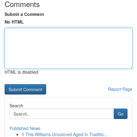
Comments
Submit a Comment
No HTML
HTML is disabled
Report Page
Search
Go
Published News
1
This Williams Uncolored Aged In Traditio...