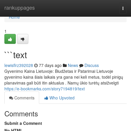
Home
rankuppages
Togg
navi
Home
1
```text
lewisflrz392028
77 days ago
News
Discuss
Gyvenimo Kaina Lietuvoje: Biudžetas ir Patarimai Lietuvoje
gyvenimo kaina šiais laikais yra gana nei keli metus, todėl pinigų
planavimas gali būti itin aktualus . Namų ūkio turėtų atsižvelgti
https://e-bookmarks.com/story7194819/text
Comments
Who Upvoted
Comments
Submit a Comment
No HTML