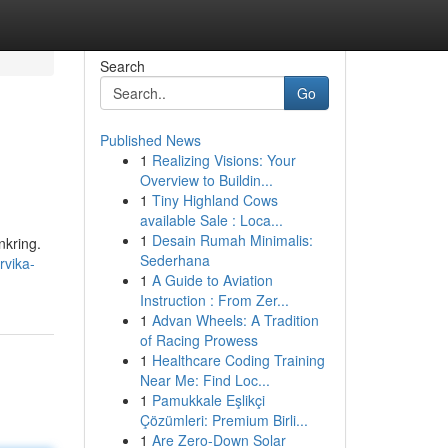
Search
Go
Published News
1
Realizing Visions: Your
Overview to Buildin...
1
Tiny Highland Cows
available Sale : Loca...
1
Desain Rumah Minimalis:
nkring.
Sederhana
rvika-
1
A Guide to Aviation
Instruction : From Zer...
1
Advan Wheels: A Tradition
of Racing Prowess
1
Healthcare Coding Training
Near Me: Find Loc...
1
Pamukkale Eşlikçi
Çözümleri: Premium Birli...
1
Are Zero-Down Solar