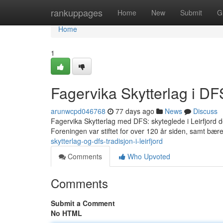
Home
rankuppages
Home
New
Submit
G
Home
1
Fagervika Skytterlag i DFS
arunwcpd046768
77 days ago
News
Discuss
Fagervika Skytterlag med DFS: skyteglede i Leirfjord de
Foreningen var stiftet for over 120 år siden, samt bære
skytterlag-og-dfs-tradisjon-i-leirfjord
Comments
Who Upvoted
Comments
Submit a Comment
No HTML