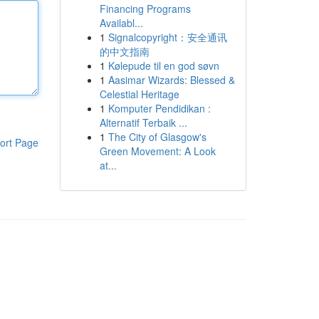
Financing Programs
Availabl...
1
Signalcopyright：安全通讯
的中文指南
1
Kølepude til en god søvn
1
Aasimar Wizards: Blessed &
Celestial Heritage
1
Komputer Pendidikan :
Alternatif Terbaik ...
1
The City of Glasgow's
ort Page
Green Movement: A Look
at...