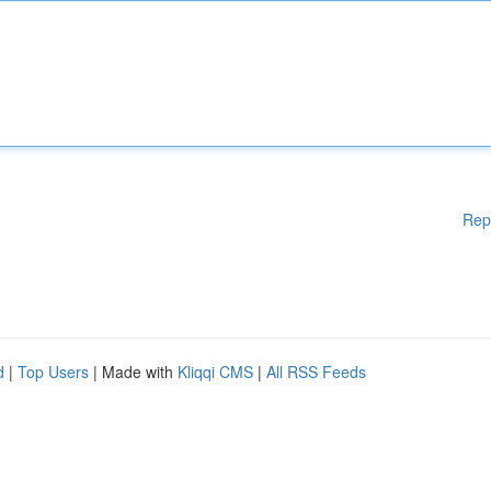
Rep
d
|
Top Users
| Made with
Kliqqi CMS
|
All RSS Feeds