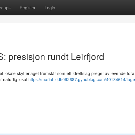
roups
Register
Login
: presisjon rundt Leirfjord
t lokale skytterlaget fremstår som ett idrettslag preget av levende fora
r naturlig lokal
https://mariahzjdh092687.gynoblog.com/40134614/fage