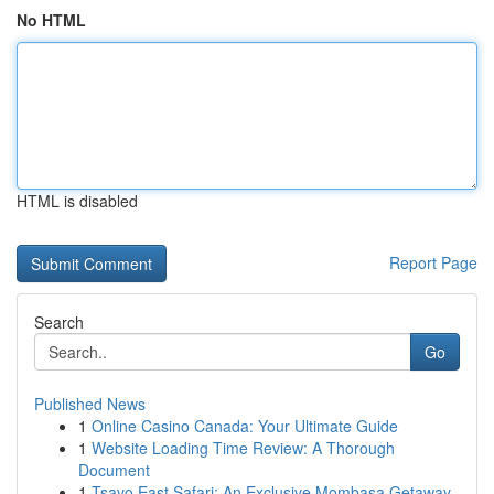
No HTML
HTML is disabled
Report Page
Search
Go
Published News
1
Online Casino Canada: Your Ultimate Guide
1
Website Loading Time Review: A Thorough
Document
1
Tsavo East Safari: An Exclusive Mombasa Getaway