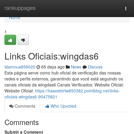
Home
rankuppages
Togg
navi
Home
1
Links Oficiais:wingdas6
idamnua858020
65 days ago
News
Discuss
Esta página serve como hub oficial de verificação das nossas
redes e perfis externos, garantindo que você está seguindo os
canais oficiais da wingdas6 Canais Verificados: Website Oficial:
Website Oficial:
https://haseebtrtw850382.pointblog.net/links-
oficiais-wingdas6-90475821
Comments
Who Upvoted
Comments
Submit a Comment