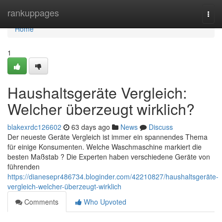
Home
rankuppages
Togg
navi
Home
1
Haushaltsgeräte Vergleich:
Welcher überzeugt wirklich?
blakexrdc126602
63 days ago
News
Discuss
Der neueste Geräte Vergleich ist immer ein spannendes Thema
für einige Konsumenten. Welche Waschmaschine markiert die
besten Maßstab ? Die Experten haben verschiedene Geräte von
führenden
https://dianesepr486734.bloginder.com/42210827/haushaltsgeräte-
vergleich-welcher-überzeugt-wirklich
Comments
Who Upvoted