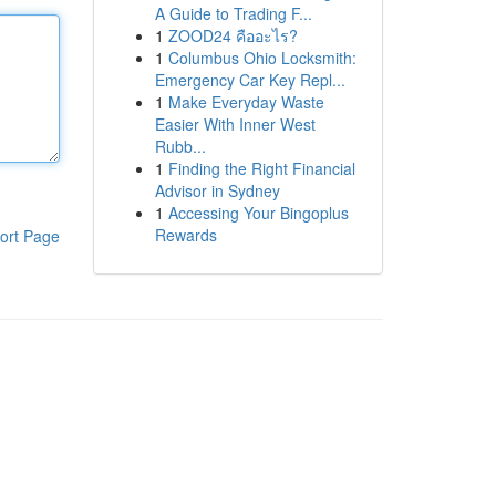
A Guide to Trading F...
1
ZOOD24 คืออะไร?
1
Columbus Ohio Locksmith:
Emergency Car Key Repl...
1
Make Everyday Waste
Easier With Inner West
Rubb...
1
Finding the Right Financial
Advisor in Sydney
1
Accessing Your Bingoplus
Rewards
ort Page