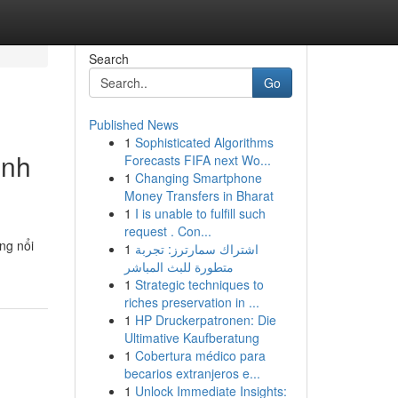
Search
Go
Published News
1
Sophisticated Algorithms
inh
Forecasts FIFA next Wo...
1
Changing Smartphone
Money Transfers in Bharat
1
I is unable to fulfill such
request . Con...
ng nổi
1
اشتراك سمارترز: تجربة
متطورة للبث المباشر
1
Strategic techniques to
riches preservation in ...
1
HP Druckerpatronen: Die
Ultimative Kaufberatung
1
Cobertura médico para
becarios extranjeros e...
1
Unlock Immediate Insights: