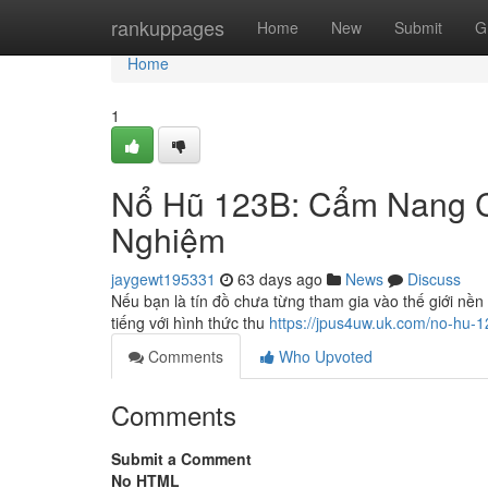
Home
rankuppages
Home
New
Submit
G
Home
1
Nổ Hũ 123B: Cẩm Nang C
Nghiệm
jaygewt195331
63 days ago
News
Discuss
Nếu bạn là tín đồ chưa từng tham gia vào thế giới nền 
tiếng với hình thức thu
https://jpus4uw.uk.com/no-hu-1
Comments
Who Upvoted
Comments
Submit a Comment
No HTML