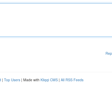
Rep
d
|
Top Users
| Made with
Kliqqi CMS
|
All RSS Feeds